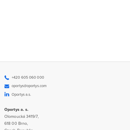
+420 605 060 000
oportys@oportys.com
Oportys a.s.
Oportys a. s.
Olomoucká 3419/7,
618 00 Brno,