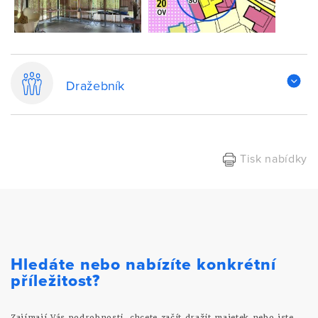
Dražebník
Tisk nabídky
Hledáte nebo nabízíte konkrétní
příležitost?
Zajímají Vás podrobnosti, chcete začít dražit majetek nebo jste