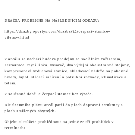
DRAŽBA PROBĚHNE NA NÁSLEDUJÍCÍM
ODKAZU:
https://drazby.oportys.com/drazba/34/cerpaci-stanice-
vilemov.html
V areálu se nachází budova prodejny se sociálním zařízením,
restaurace, mycí linka, vysavač, dva výdejní oboustranné stojany,
kompresorová vzduchová stanice, skladovací nádrže na pohonné
hmoty, lapol, stáčecí zařízení a potrubní rozvody, klimatizace a
totem.
V současné době je čerpací stanice bez výtoče.
Dle územního plánu areál patří do ploch dopravní struktury a
ploch smíšených obytných.
Objekt si můžete prohlédnout na jedné ze tří prohlídek v
termínech: