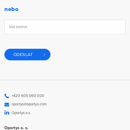
nebo
ODESLAT
+420 605 060 000
oportys@oportys.com
Oportys a.s.
Oportys a. s.