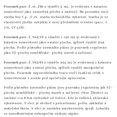
Pozemek parc. č. st. 218
o výměře 9 m2, je evidován v katastru
nemovitostí jako zastavěná plocha a nádvoří. Na pozemku stojí
stavba bez č.p. /č.ev. stavba technického vybavení. Stavba je ve
vlastnictví jiného subjektu a není předmětem ocenění (parc. č.
272, LV 428).
Pozemek parc. č. 542/30
o výměře 1 190 m2 je evidovaný v
katastru nemovitostí jako ostatní plocha, způsob využití jiná
plocha. Podle platného územního plánu je pozemek regulován
jako VZ-plochy zemědělské- plochy staveb a zařízení.
Pozemek parc. č. 542/91
o výměře 994 m2 je evidovaný v katastru
nemovitostí jako ostatní plocha, způsob využití manipulační
plocha. Pozemek nepravidelného tvaru tvoří funkční celek s
nemovitostmi v areálu pod společným oplocením.
Podle platného územního plánu jsou pozemky regulovány jak VZ-
plochy zemědělské – plochy staveb a zařízení. Obec Žihobce se
nachází cca 8 km východně od Sušice, kde je veškerá občanská
vybavenost. V obci je obchod s potravinami, pošta, základní a
mateřská škola. V obci je zastávka autobusových spojů. Lokalita
se zanedbatelným nebezpečím výskytu záplav.