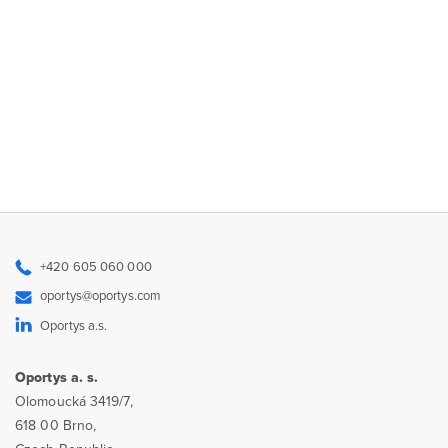
+420 605 060 000
oportys@oportys.com
Oportys a.s.
Oportys a. s.
Olomoucká 3419/7,
618 00 Brno,