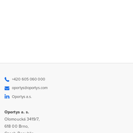
+420 605 060 000
oportys@oportys.com
Oportys a.s.
Oportys a. s.
Olomoucká 3419/7,
618 00 Brno,