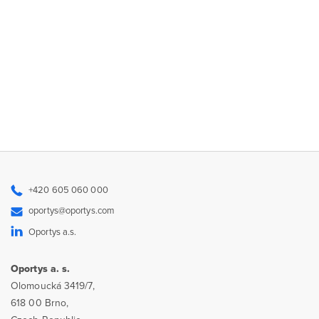
+420 605 060 000
oportys@oportys.com
Oportys a.s.
Oportys a. s.
Olomoucká 3419/7,
618 00 Brno,