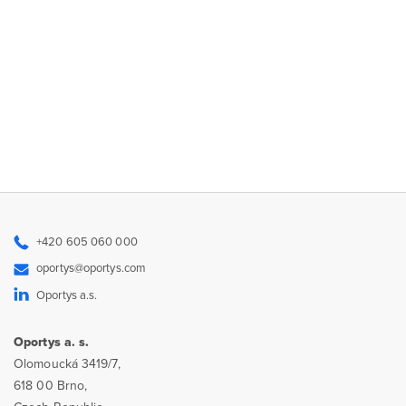
+420 605 060 000
oportys@oportys.com
Oportys a.s.
Oportys a. s.
Olomoucká 3419/7,
618 00 Brno,