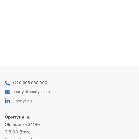
+420 605 060 000
oportys@oportys.com
Oportys a.s.
Oportys a. s.
Olomoucká 3419/7,
618 00 Brno,