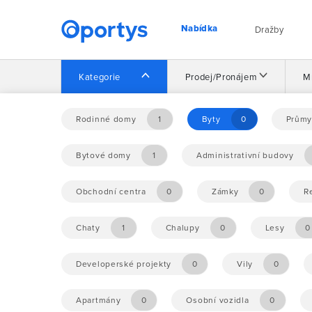
Nabídka
Dražby
Kategorie
Prodej/Pronájem
M
Domů
Nabídka
Rodinné domy
1
Byty
0
Průmy
Bytové domy
1
Administrativní budovy
Nebyly nalezeny žádné příležitosti.
Obchodní centra
0
Zámky
0
R
Chaty
1
Chalupy
0
Lesy
0
Developerské projekty
0
Vily
0
Apartmány
0
Osobní vozidla
0