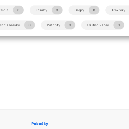
zidla
0
Jeřáby
0
Bagry
0
Traktory
nné známky
0
Patenty
0
Užitné vzory
0
Pobočky