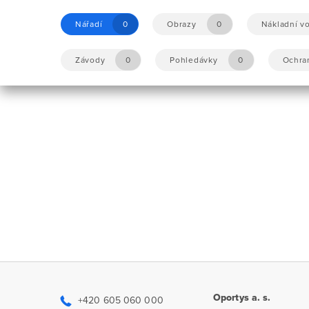
Nářadí
0
Obrazy
0
Nákladní vo
Závody
0
Pohledávky
0
Ochra
Oportys a. s.
+420 605 060 000