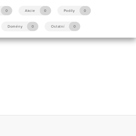
0
Akcie
0
Podíly
0
Domény
0
Ostatní
0