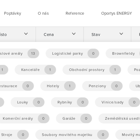
Poptávky
O nás
Reference
Oportys ENERGY
ísto
Cena
Stav
slové areály
13
Logistické parky
0
Brownfieldy
1
Kanceláře
1
Obchodní prostory
1
Po
estaurace
0
Hotely
1
Penziony
0
Ub
Louky
0
Rybníky
0
Vinice/sady
0
Komerční areály
0
Garáže
0
Zemědělská usedl
Stroje
0
Soubory movitého majetku
0
Movitý m