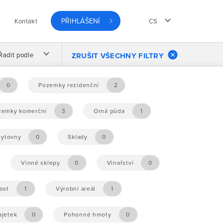
PŘIHLÁŠENÍ
Kontakt
CS
Řadit podle
ZRUŠIT VŠECHNY FILTRY
0
Pozemky rezidenční
2
zemky komerční
3
Orná půda
1
ytovny
0
Sklady
0
Vinné sklepy
0
Vinařství
0
ost
1
Výrobní areál
1
ajetek
0
Pohonné hmoty
0