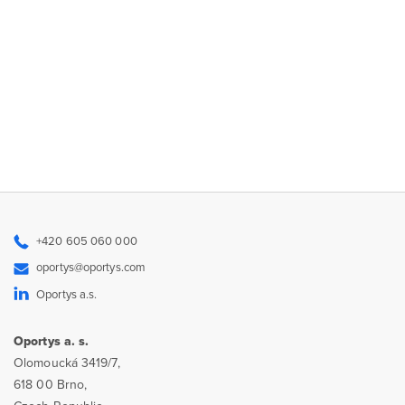
+420 605 060 000
oportys@oportys.com
Oportys a.s.
Oportys a. s.
Olomoucká 3419/7,
618 00 Brno,