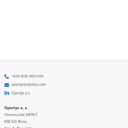
+420 605 060 000
oportys@oportys.com
Oportys a.s.
Oportys a. s.
Olomoucká 3419/7,
618 00 Brno,