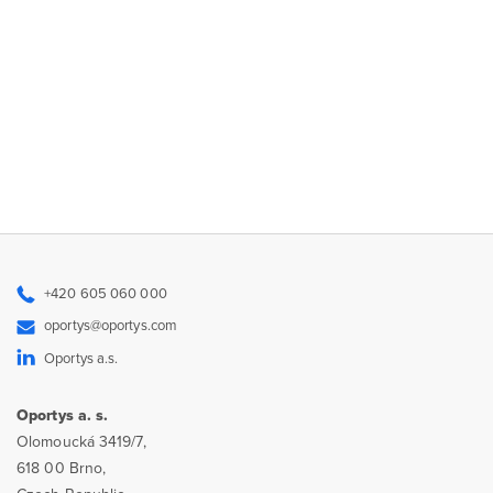
+420 605 060 000
oportys@oportys.com
Oportys a.s.
Oportys a. s.
Olomoucká 3419/7,
618 00 Brno,