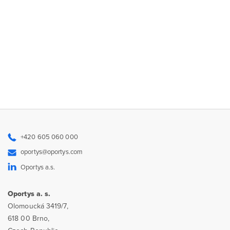
+420 605 060 000
oportys@oportys.com
Oportys a.s.
Oportys a. s.
Olomoucká 3419/7,
618 00 Brno,