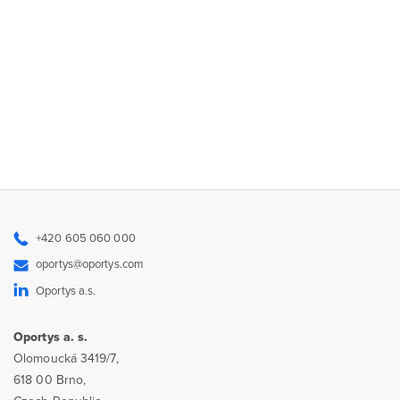
+420 605 060 000
oportys@oportys.com
Oportys a.s.
Oportys a. s.
Olomoucká 3419/7,
618 00 Brno,