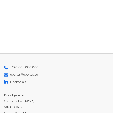
+420 605 060 000
oportys@oportys.com
Oportys a.s.
Oportys a. s.
Olomoucká 3419/7,
618 00 Brno,