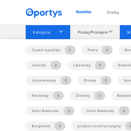
Nabídka
Dražby
Kategorie
Prodej/Pronájem
M
Domů
Nabídka
Česká republika
0
Praha
0
Br
Ústecký
0
Liberecký
0
Králov
Nebyly nalezeny žádné příležitosti.
Jihomoravský
0
Zlínský
0
Vys
Nitranský
0
Žilinský
0
Banskob
Dolní Rakousko
0
Horní Rakousko
0
Burgenlad
0
product.country.hungary