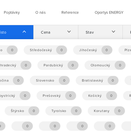
Poptávky
O nás
Reference
Oportys ENERGY
ísto
Cena
Stav
no
0
Středočeský
0
Jihočeský
0
Plz
éhradecký
0
Pardubický
0
Olomoucký
0
očina
0
Slovensko
0
Bratislavský
0
ystrický
0
Prešovský
0
Košický
0
Štýrsko
0
Tyrolsko
0
Korutany
0
0
0
0
0
0