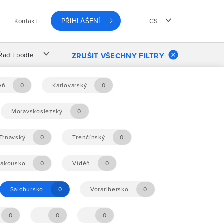
PŘIHLÁŠENÍ
Kontakt
CS
Řadit podle
ZRUŠIT VŠECHNY FILTRY
eň
0
Karlovarský
0
Moravskoslezský
0
Trnavský
0
Trenčínský
0
Rakousko
0
Víděň
0
Salcbursko
0
Vorarlbersko
0
0
0
0