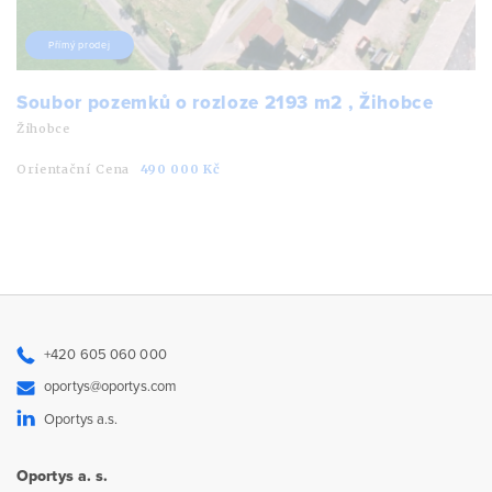
Přímý prodej
Soubor pozemků o rozloze 2193 m2 , Žihobce
Žihobce
Orientační Cena
490 000 Kč
+420 605 060 000
oportys@oportys.com
Oportys a.s.
Oportys a. s.