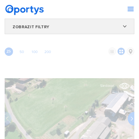
ZOBRAZIT FILTRY
25
50
100
200
Sledovat