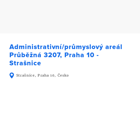
Administrativní/průmyslový areál
Průběžná 3207, Praha 10 -
Strašnice
Strašnice, Praha 10, Česko
Ing. Hana Slepičková
ASISTENTKA MANAGEMENTU
+420 605 060 000
slepickova@oportys.com