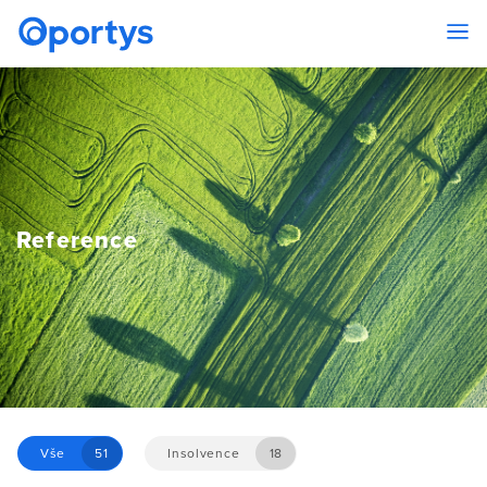
Reference
Vše
51
Insolvence
18