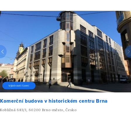
Výběrové řízení
Komerční budova v historickém centru Brna
Kobližná 683/3, 60200 Brno-město, Česko