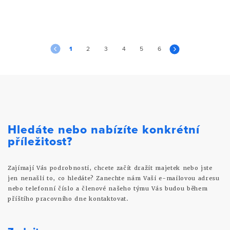
1
2
3
4
5
6
Hledáte nebo nabízíte konkrétní
příležitost?
Zajímají Vás podrobnosti, chcete začít dražit majetek nebo jste
jen nenašli to, co hledáte? Zanechte nám Vaši e-mailovou adresu
nebo telefonní číslo a členové našeho týmu Vás budou během
příštího pracovního dne kontaktovat.