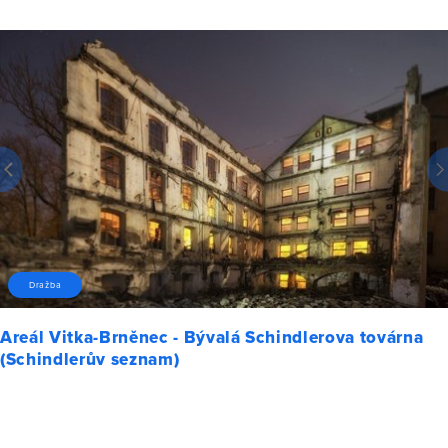
Dražba
Areál Vitka-Brněnec - Bývalá Schindlerova továrna
(Schindlerův seznam)