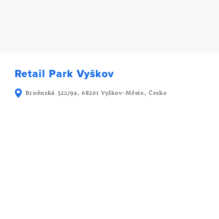
Retail Park Vyškov
Brněnská 522/9a, 68201 Vyškov-Město, Česko
Ing. Petr Procházka
MANAŽER PRODEJE
+420 605 060 000
prochazka@oportys.com